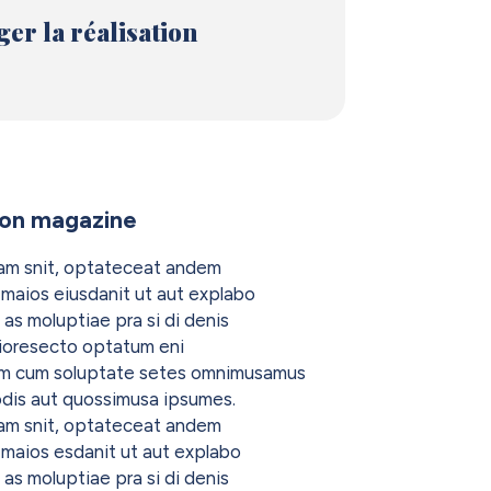
ger la réalisation
ion magazine
am snit, optateceat andem
maios eiusdanit ut aut explabo
 as moluptiae pra si di denis
ioresecto optatum eni
m cum soluptate setes omnimusamus
dis aut quossimusa ipsumes.
am snit, optateceat andem
maios esdanit ut aut explabo
 as moluptiae pra si di denis