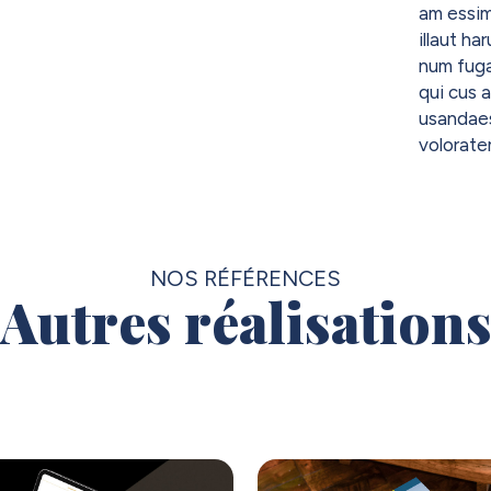
am essim
illaut ha
num fuga
qui cus a
usandaes
volorate
NOS RÉFÉRENCES
Autres réalisation