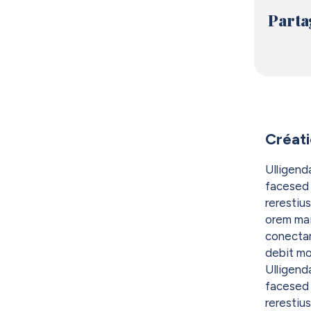
Parta
Créat
Ulligend
facesed 
rerestius
orem ma
conecta
debit mo
Ulligend
facesed 
rerestius