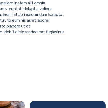
pellore inctem alit omnia
rum veruptati doluptia velibus
. Erum hit ab imaiorendam haruptat
tur, to eum nis as et laborei
to blabore ut et
m idebit eicipsandae eat fugiasinus.
s