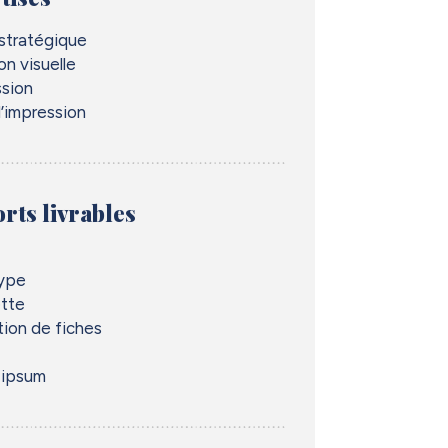
 stratégique
on visuelle
ssion
d’impression
rts livrables
ype
ette
tion de fiches
 ipsum