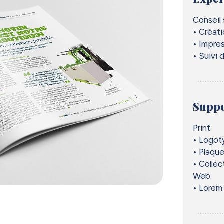
Conseil
• Créati
• Impre
• Suivi 
Suppo
Print
• Logot
• Plaqu
• Collec
Web
• Lorem