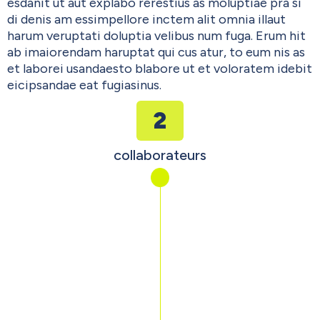
esdanit ut aut explabo rerestius as moluptiae pra si
di denis am essimpellore inctem alit omnia illaut
harum veruptati doluptia velibus num fuga. Erum hit
ab imaiorendam haruptat qui cus atur, to eum nis as
et laborei usandaesto blabore ut et voloratem idebit
eicipsandae eat fugiasinus.
2
collaborateurs