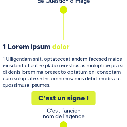
de Question d’image
1 Lorem ipsum
dolor
1 Ulligendam snit, optateceat andem facesed maios
eiusdanit ut aut explabo rerestius as moluptiae pra si
di denis lorem maioresecto optatum eni conectam
cum soluptate setes omnimusamus debit modis aut
quossimusa ipsumes.
C'est un signe !
C’est l’ancien
nom de l’agence