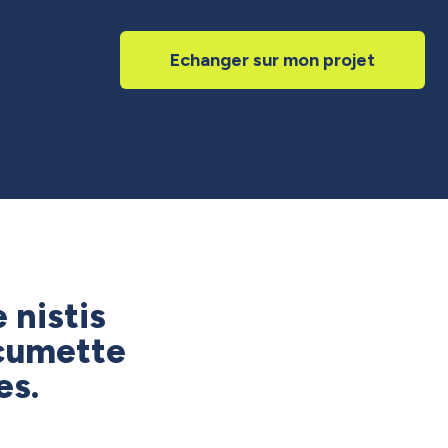
Echanger sur mon projet
 nistis
cumette
es.