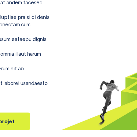
ceat andem facesed
uptiae pra si di denis
conectam cum
ipsum eataepu dignis
 omnia illaut harum
Erum hit ab
 et laborei usandaesto
projet