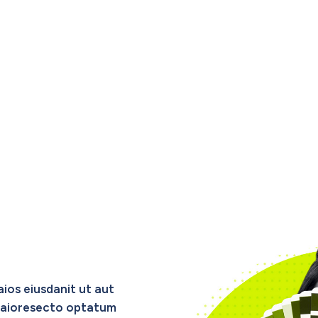
ios eiusdanit ut aut
s maioresecto optatum