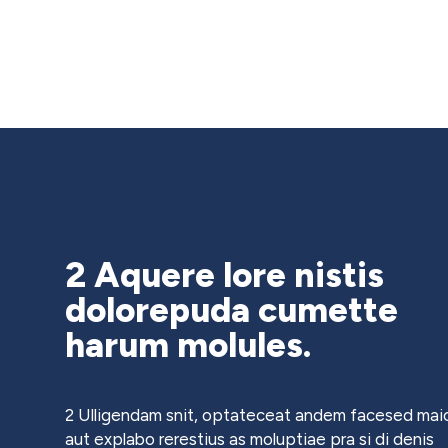
2 Aquere lore nistis
dolorepuda cumette
harum molules.
2 Ulligendam snit, optateceat andem facesed maio
aut explabo rerestius as moluptiae pra si di denis