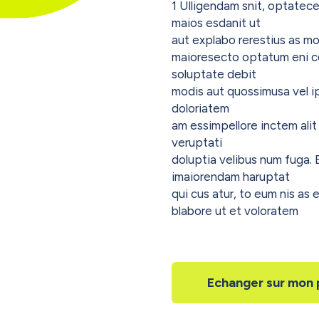
1 Ulligendam snit, optate
maios esdanit ut
aut explabo rerestius as mol
maioresecto optatum eni 
soluptate debit
modis aut quossimusa vel 
doloriatem
am essimpellore inctem alit
veruptati
doluptia velibus num fuga. 
imaiorendam haruptat
qui cus atur, to eum nis as
blabore ut et voloratem
Echanger sur mon 