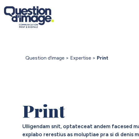
Question d'image
>
Expertise
>
Print
Print
Ulligendam snit, optateceat andem facesed ma
explabo rerestius as moluptiae pra si di deni