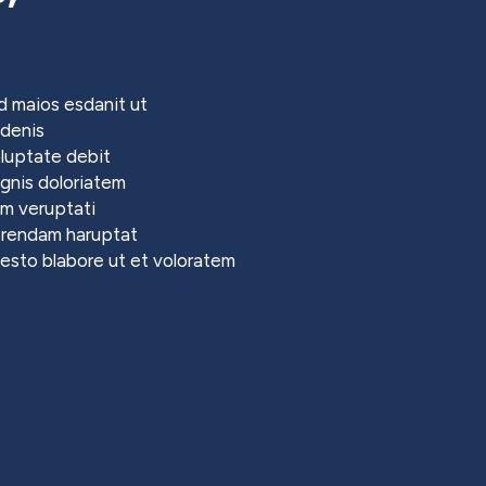
 maios esdanit ut
 denis
luptate debit
gnis doloriatem
um veruptati
iorendam haruptat
daesto blabore ut et voloratem