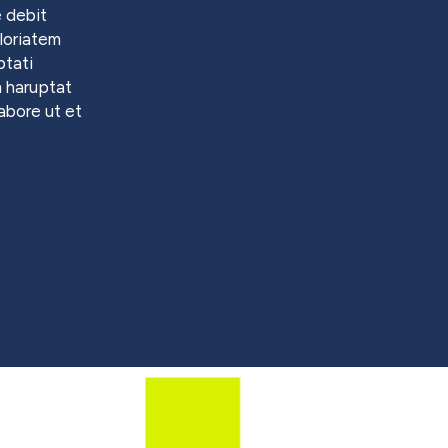
 debit
loriatem
ptati
m haruptat
labore ut et