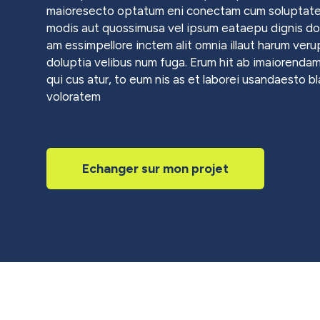
maioresecto optatum eni conectam cum soluptate
modis aut quossimusa vel ipsum eataepu dignis do
am essimpellore inctem alit omnia illaut harum veru
doluptia velibus num fuga. Erum hit ab imaiorenda
qui cus atur, to eum nis as et laborei usandaesto b
voloratem
Echanger sur mon projet