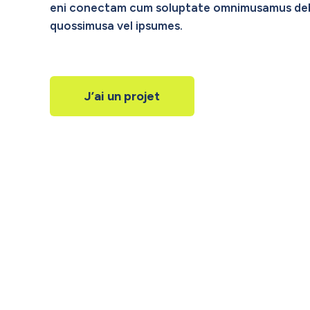
eni conectam cum soluptate omnimusamus deb
quossimusa vel ipsumes.
J’ai un projet