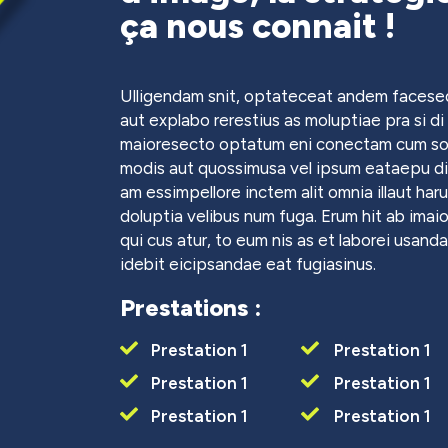
ça nous connait !
Ulligendam snit, optateceat andem facesed
aut explabo rerestius as moluptiae pra si di
maioresecto optatum eni conectam cum so
modis aut quossimusa vel ipsum eataepu di
am essimpellore inctem alit omnia illaut har
doluptia velibus num fuga. Erum hit ab ima
qui cus atur, to eum nis as et laborei usan
idebit eicipsandae eat fugiasinus.
Prestations :
Prestation 1
Prestation 1
Prestation 1
Prestation 1
Prestation 1
Prestation 1