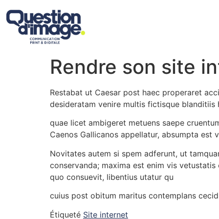
Rendre son site in
Restabat ut Caesar post haec properaret acc
desideratam venire multis fictisque blanditiis
quae licet ambigeret metuens saepe cruentum,
Caenos Gallicanos appellatur, absumpta est v
Novitates autem si spem adferunt, ut tamquam
conservanda; maxima est enim vis vetustatis e
quo consuevit, libentius utatur qu
cuius post obitum maritus contemplans cecidis
Étiqueté
Site internet