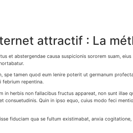
ternet attractif : La mé
itus et abstergendae causa suspicionis sororem suam, eiu
 hortabatur.
 spe tamen quod eum lenire poterit ut germanum profecta, 
i febrium repentina.
 in herbis non fallacibus fructus appareat, non sunt illae
t consuetudinis. Quin in ipso equo, cuius modo feci mention
se fiduciam qua se fultum existimabat, anxia cogitatione, 