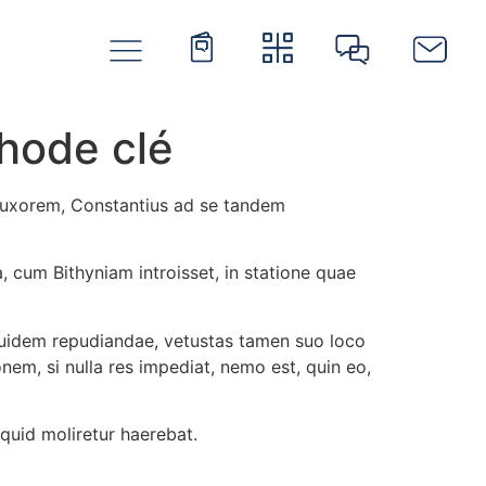
thode clé
s uxorem, Constantius ad se tandem
cum Bithyniam introisset, in statione quae
 quidem repudiandae, vetustas tamen suo loco
em, si nulla res impediat, nemo est, quin eo,
quid moliretur haerebat.