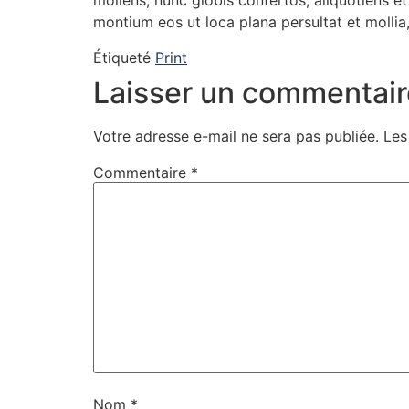
moliens, nunc globis confertos, aliquotiens e
montium eos ut loca plana persultat et mollia,
Étiqueté
Print
Laisser un commentair
Votre adresse e-mail ne sera pas publiée.
Les
Commentaire
*
Nom
*