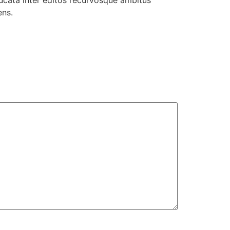
ducata inter editos recurvosque ambitus
ens.