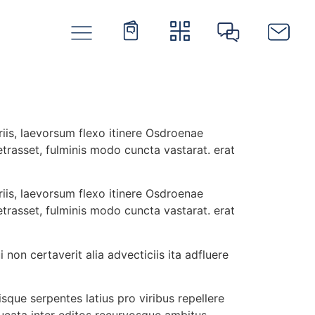
iis, laevorsum flexo itinere Osdroenae
asset, fulminis modo cuncta vastarat. erat
iis, laevorsum flexo itinere Osdroenae
asset, fulminis modo cuncta vastarat. erat
 non certaverit alia advecticiis ita adfluere
sque serpentes latius pro viribus repellere