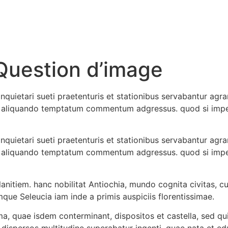
 Question d’image
uietari sueti praetenturis et stationibus servabantur agrar
aliquando temptatum commentum adgressus. quod si impetr
uietari sueti praetenturis et stationibus servabantur agrar
aliquando temptatum commentum adgressus. quod si impetr
anitiem. hanc nobilitat Antiochia, mundo cognita civitas, cui
emque Seleucia iam inde a primis auspiciis florentissimae.
ima, quae isdem conterminant, dispositos et castella, sed qui