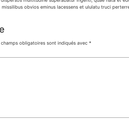
t dispersos multitudine superabatur ingenti, quae nata et e
 missilibus obvios eminus lacessens et ululatu truci perterr
e
 champs obligatoires sont indiqués avec
*