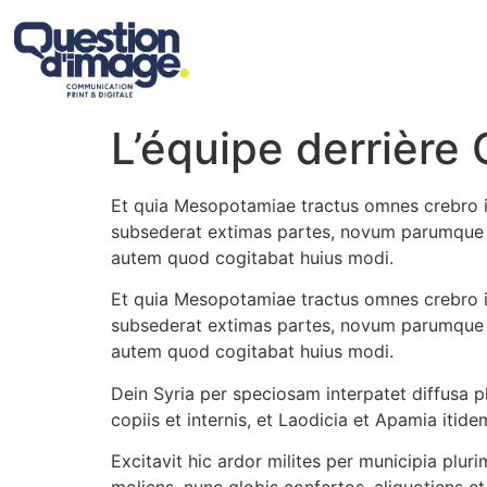
L’équipe derrière
Et quia Mesopotamiae tractus omnes crebro inq
subsederat extimas partes, novum parumque 
autem quod cogitabat huius modi.
Et quia Mesopotamiae tractus omnes crebro inq
subsederat extimas partes, novum parumque 
autem quod cogitabat huius modi.
Dein Syria per speciosam interpatet diffusa pl
copiis et internis, et Laodicia et Apamia itid
Excitavit hic ardor milites per municipia plur