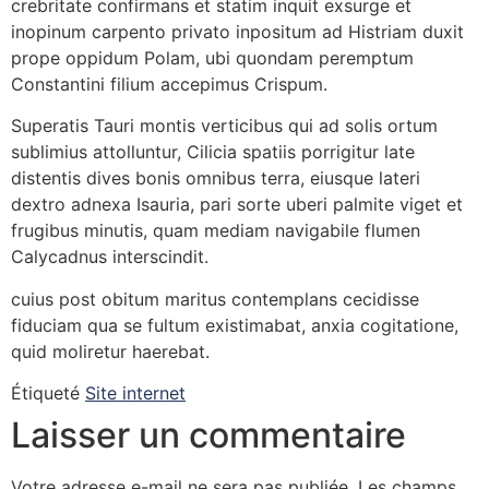
crebritate confirmans et statim inquit exsurge et
inopinum carpento privato inpositum ad Histriam duxit
prope oppidum Polam, ubi quondam peremptum
Constantini filium accepimus Crispum.
Superatis Tauri montis verticibus qui ad solis ortum
sublimius attolluntur, Cilicia spatiis porrigitur late
distentis dives bonis omnibus terra, eiusque lateri
dextro adnexa Isauria, pari sorte uberi palmite viget et
frugibus minutis, quam mediam navigabile flumen
Calycadnus interscindit.
cuius post obitum maritus contemplans cecidisse
fiduciam qua se fultum existimabat, anxia cogitatione,
quid moliretur haerebat.
Étiqueté
Site internet
Laisser un commentaire
Votre adresse e-mail ne sera pas publiée.
Les champs