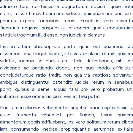
admoto turpi confessione cogitatorum socium, quae nulla
erant, fuisse firmavit cum nec vidisset quicquam nec audisset
penitus expers forensium rerum; Eusebius vero obiecta
fidentius negans, suspensus in eodem gradu constantiae
stetit latrocinium illud esse, non iudicium clamans.
Iam in altera philosophiae parte. quae est quaerendi ac
disserendi, quae logikh dicitur, iste vester plane, ut mihi quidem
videtur, inermis ac nudus est. tollit definitiones, nihil de
dividendo ac partiendo docet, non quo modo efficiatur
concludaturque ratio tradit, non qua via captiosa solvantur
ambigua distinguantur ostendit; iudicia rerum in sensibus
ponit, quibus si semel aliquid falsi pro vero probatum sit,
sublatum esse omne iudicium veri et falsi putat.
Illud tamen clausos vehementer angebat quod captis navigiis,
quae frumenta vehebant per flumen, Isauri quidem
alimentorum copiis adfluebant, ipsi vero solitarum rerum cibos
iam consumendo inediae propinquantis aerumnas exitialis