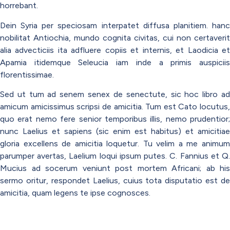
horrebant.
Dein Syria per speciosam interpatet diffusa planitiem. hanc
nobilitat Antiochia, mundo cognita civitas, cui non certaverit
alia advecticiis ita adfluere copiis et internis, et Laodicia et
Apamia itidemque Seleucia iam inde a primis auspiciis
florentissimae.
Sed ut tum ad senem senex de senectute, sic hoc libro ad
amicum amicissimus scripsi de amicitia. Tum est Cato locutus,
quo erat nemo fere senior temporibus illis, nemo prudentior;
nunc Laelius et sapiens (sic enim est habitus) et amicitiae
gloria excellens de amicitia loquetur. Tu velim a me animum
parumper avertas, Laelium loqui ipsum putes. C. Fannius et Q.
Mucius ad socerum veniunt post mortem Africani; ab his
sermo oritur, respondet Laelius, cuius tota disputatio est de
amicitia, quam legens te ipse cognosces.