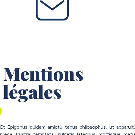
Mentions
légales
Et Epigonus quidem amictu tenus philosophus, ut apparuit,
prece frustra temptata, sulcatis lateribus mortisque metu